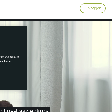
Einloggen
ree
evant wie möglich
spielsweise
nline-Faszienkurs,