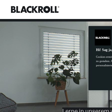
Hi! Sag ja
21
Cookies ermög
zu gestalten.
personalisier
Lerne in unserem 